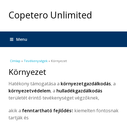
Copetero Unlimited
Menu
Jelenlegi hely
Címlap
»
Tevékenységek
» Környezet
Környezet
Hatékony támogatása a
környezetgazdálkodás
, a
környezetvédelem
, a
hulladékgazdálkodás
területét érintő tevékenységet végzőknek,
akik a
fenntartható fejlődés
t kiemelten fontosnak
tartják és