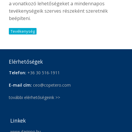
a vonatkozó lehetőségeket a mindennapos
tevékenységeik szerves részeként szeretnék
beépíteni.
Tevékenység
Elérhetőségek
Telefon:
+36 30 516-1911
E-mail cím:
ceo@copetero.com
további elérhetőségeink >>
Linkek
www.darinno.hu